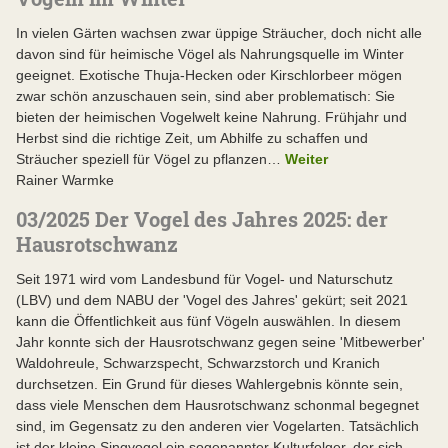
In vielen Gärten wachsen zwar üppige Sträucher, doch nicht alle
davon sind für heimische Vögel als Nahrungsquelle im Winter
geeignet. Exotische Thuja-Hecken oder Kirschlorbeer mögen
zwar schön anzuschauen sein, sind aber problematisch: Sie
bieten der heimischen Vogelwelt keine Nahrung. Frühjahr und
Herbst sind die richtige Zeit, um Abhilfe zu schaffen und
Sträucher speziell für Vögel zu pflanzen…
Weiter
Rainer Warmke
03/2025 Der Vogel des Jahres 2025: der
Hausrotschwanz
Seit 1971 wird vom Landesbund für Vogel- und Naturschutz
(LBV) und dem NABU der 'Vogel des Jahres' gekürt; seit 2021
kann die Öffentlichkeit aus fünf Vögeln auswählen. In diesem
Jahr konnte sich der Hausrotschwanz gegen seine 'Mitbewerber'
Waldohreule, Schwarzspecht, Schwarzstorch und Kranich
durchsetzen. Ein Grund für dieses Wahlergebnis könnte sein,
dass viele Menschen dem Hausrotschwanz schonmal begegnet
sind, im Gegensatz zu den anderen vier Vogelarten. Tatsächlich
ist der kleine Singvogel ein sogenannter Kulturfolger, der sich