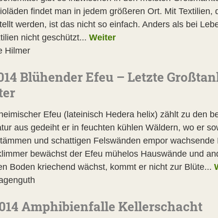
oläden findet man in jedem größeren Ort. Mit Textilien, 
ellt werden, ist das nicht so einfach. Anders als bei Leb
tilien nicht geschützt...
Weiter
e Hilmer
014 Blühender Efeu – Letzte Großtan
ter
heimischer Efeu (lateinisch Hedera helix) zählt zu den b
tur aus gedeiht er in feuchten kühlen Wäldern, wo er s
ämmen und schattigen Felswänden empor wachsende Kle
klimmer bewächst der Efeu mühelos Hauswände und ande
en Boden kriechend wächst, kommt er nicht zur Blüte...
agenguth
014 Amphibienfalle Kellerschacht