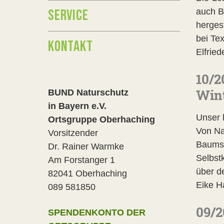
SERVICE
auch Bi
hergest
bei Tex
KONTAKT
Elfried
10/2
Win
BUND Naturschutz
in Bayern e.V.
Unser 
Ortsgruppe Oberhaching
Von Na
Vorsitzender
Baumst
Dr. Rainer Warmke
Selbst
Am Forstanger 1
über d
82041 Oberhaching
Eike H
089 581850
09/2
SPENDENKONTO DER