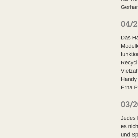
Gerha
04/2
Das Ha
Modell
funkti
Recycl
Vielzah
Handy 
Erna P
03/2
Jedes 
es nic
und Sp