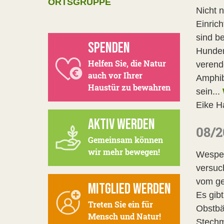
ORTSGRUPPE
Nicht 
Einric
sind be
SPENDEN
Hunder
Helfen Sie, die Natur
verend
auch vor Ihrer
Amphib
Haustür zu bewahren
sein...
Eike H
AKTIV WERDEN
08/2
Gemeinsam können
wir mehr bewegen!
Wespen
versuc
vom ge
MITGLIED WERDEN
Es gib
Treten Sie ein für
Obstbä
Mensch und Natur!
Stechm