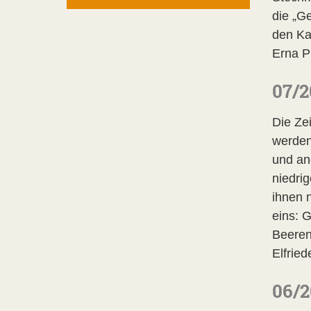
die „G
den Kaf
Erna P
07/2
Die Zei
werden
und an
niedri
ihnen n
eins: 
Beeren
Elfried
06/2