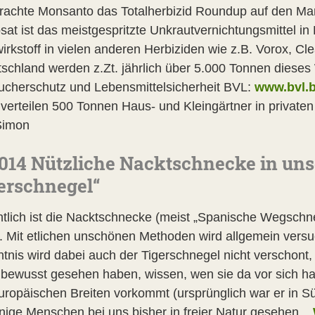
rachte Monsanto das Totalherbizid Roundup auf den Mark
sat ist das meistgespritzte Unkrautvernichtungsmittel i
irkstoff in vielen anderen Herbiziden wie z.B. Vorox, Cle
tschland werden z.Zt. jährlich über 5.000 Tonnen dieses 
ucherschutz und Lebensmittelsicherheit BVL:
www.bvl.
verteilen 500 Tonnen Haus- und Kleingärtner in privaten
Simon
014 Nützliche Nacktschnecke in uns
erschnegel“
tlich ist die Nacktschnecke (meist „Spanische Wegschn
. Mit etlichen unschönen Methoden wird allgemein versuc
tnis wird dabei auch der Tigerschnegel nicht verschont,
 bewusst gesehen haben, wissen, wen sie da vor sich ha
europäischen Breiten vorkommt (ursprünglich war er in 
nige Menschen bei uns bisher in freier Natur gesehen...