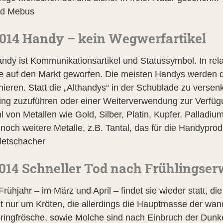
rd Mebus
014 Handy – kein Wegwerfartikel
ndy ist Kommunikationsartikel und Statussymbol. In rel
e auf den Markt geworfen. Die meisten Handys werden 
onieren. Statt die „Althandys“ in der Schublade zu verse
ing zuzuführen oder einer Weiterverwendung zur Verfügun
l von Metallen wie Gold, Silber, Platin, Kupfer, Palladiu
noch weitere Metalle, z.B. Tantal, das für die Handyprod
letschacher
014 Schneller Tod nach Frühlingse
Frühjahr – im März und April – findet sie wieder statt, 
ht nur um Kröten, die allerdings die Hauptmasse der w
ringfrösche, sowie Molche sind nach Einbruch der Dunke