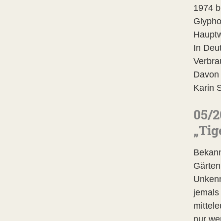
1974 b
Glypho
Hauptw
In Deu
Verbra
Davon 
Karin 
05/2
„Tig
Bekann
Gärten
Unkenn
jemals
mittel
nur we