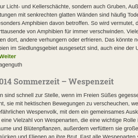
nur Licht- und Kellerschächte, sondern auch Gruben, Au
htungen mit senkrechten glatten Wänden sind häufig Todes
sonders Amphibien davon betroffen. So wird vermutet, das
ttausende von Amphibien für immer verschwinden. Viele 
en dort, andere verhungern oder erfrieren. Das könnte 
ien im Siedlungsgebiet ausgesetzt sind, auch eine der
Weiter
agenguth
014 Sommerzeit – Wespenzeit
 sind schnell zur Stelle, wenn im Freien Süßes geges
ht, sie mit hektischen Bewegungen zu verscheuchen, wer
fährlichen Wespenvolk, mit dem ein gemeinsames Ausk
t eine Vielzahl von Wespenarten, die eine wichtige Rolle
ume und Blütenpflanzen, außerdem verfüttern sie groß
ücken und Fliegen an ihre Brut. Fast alle Wespenarten 