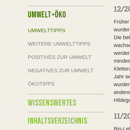
12/2
UMWELT+ÖKO
Früher
wurden
UMWELTTIPPS
Die be
WEITERE UMWELTTIPPS
wachse
werden
POSITIVES ZUR UMWELT
mindes
Klette
NEGATIVES ZUR UMWELT
Jahr w
ÖKOTIPPS
wurden
andere
Hildeg
WISSENSWERTES
11/2
INHALTSVERZEICHNIS
Bio-Le