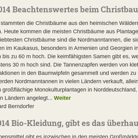
014 Beachtenswertes beim Christb
 stammten die Christbäume aus den heimischen Wäldern
. Heute kommen die meisten Christbäume aus Plantage
liebtesten Christbäume sind die Nordmanntannen, die sic
n im Kaukasus, besonders in Armenien und Georgien in
 bis zu 60 m hoch. Die keimfähigsten Samen gibt es, w
tens 30 m hoch sind. Die Tannenzapfen werden von klett
raktionen in den Baumwipfeln gesammelt und werden zu 
erden Nordmanntannen in vielen Ländern verkauft, allein
 großflächige Monokulturplantagen in Norddeutschland,
n Ländern angelegt...
Weiter
ard Berndorfer
014 Bio-Kleidung, gibt es das überha
bensmittel gibt es inzwischen in den meisten Großmärk