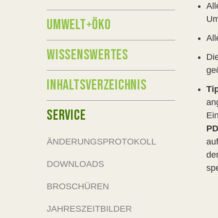
All
Um
UMWELT+ÖKO
Al
WISSENSWERTES
Di
ge
INHALTSVERZEICHNIS
Ti
an
SERVICE
Ei
PD
ÄNDERUNGSPROTOKOLL
au
de
DOWNLOADS
sp
BROSCHÜREN
JAHRESZEITBILDER