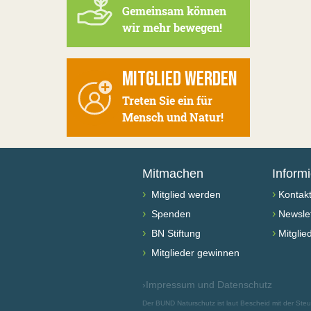
Gemeinsam können
wir mehr bewegen!
MITGLIED WERDEN
Treten Sie ein für
Mensch und Natur!
Mitmachen
Inform
›
›
Mitglied werden
Kontak
›
›
Spenden
Newslet
›
›
BN Stiftung
Mitglie
›
Mitglieder gewinnen
›
Impressum und Datenschutz
Der BUND Naturschutz ist laut Bescheid mit der St