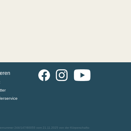
Facebook
Instagram
YouTube
ieren
t
ter
derservice
euernummer 244/147/80055 vom 21.11.2025 von der Körperschafts-