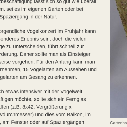
tbeschäftigung lässt sich so gut wie überall
n, sei es im eigenen Garten oder bei
Spaziergang in der Natur.
rgendliche Vogelkonzert im Frühjahr kann
sonderes Erlebnis sein, doch die vielen
e zu unterscheiden, führt schnell zur
rderung. Daher sollte man als Einsteiger
tweise vorgehen. Für den Anfang kann man
ornehmen, 15 Vogelarten am Aussehen und
ogelarten am Gesang zu erkennen.
ch etwas intensiver mit der Vogelwelt
tigen möchte, sollte sich ein Fernglas
ffen (z.B. 8x42, Vergrößerung x
ivdurchmesser) und dies vom Balkon, im
, am Fenster oder auf Spaziergängen
Gartenba