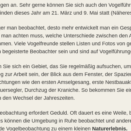
gen an. Sehr gerne können Sie sich auch den Vogelfüh
finden dieses Jahr am 21. März und 9. Mai statt (Näheres
ger man beobachtet, desto mehr entwickelt man ein Gesp
s man achten muss, welche Unterschiede zwischen den A
men. Viele Vogelfreunde stellen Listen und Fotos von ges
 begeisterte Beobachter sein und sind auf Vogelführun
 Sie sich ein Gebiet, das Sie regelmäßig aufsuchen, um
g zur Arbeit sein, der Blick aus dem Fenster, der Spazie
htungen wie den ersten Amselgesang, erste Nestbauakti
uersegler, Durchzug der Kraniche. So bekommen Sie ein
n den Wechsel der Jahreszeiten.
eobachtung erfordert Geduld. Oft dauert es eine Weile, b
s können die Umgebung in Ruhe beobachtet und andere 
ede Vogelbeobachtung zu einem kleinen
Naturerlebnis.