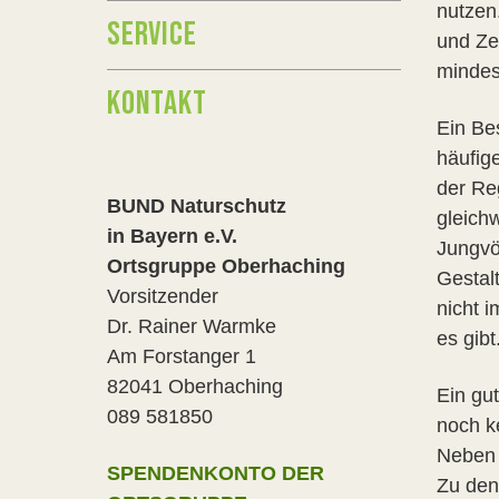
nutzen
SERVICE
und Ze
mindest
KONTAKT
Ein Be
häufig
der Re
BUND Naturschutz
gleichw
in Bayern e.V.
Jungvö
Ortsgruppe Oberhaching
Gestal
Vorsitzender
nicht 
Dr. Rainer Warmke
es gibt
Am Forstanger 1
82041 Oberhaching
Ein gut
089 581850
noch k
Neben 
SPENDENKONTO DER
Zu den