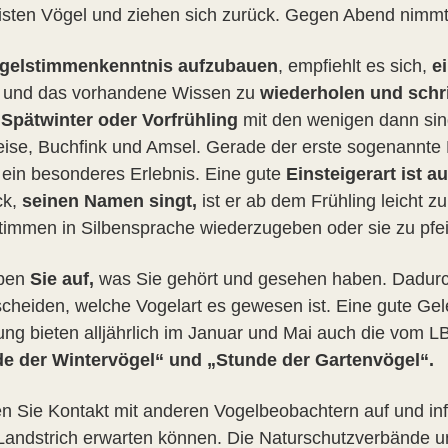
isten Vögel und ziehen sich zurück. Gegen Abend nimmt d
gelstimmenkenntnis aufzubauen
, empfiehlt es sich,
e
n
und das vorhandene Wissen zu
wiederholen und schr
Spätwinter oder Vorfrühling
mit den wenigen dann sin
ise, Buchfink und Amsel. Gerade der erste sogenannte B
 ein besonderes Erlebnis. Eine gute
Einsteigerart ist a
ck,
seinen Namen singt,
ist er ab dem Frühling leicht z
timmen in Silbensprache wiederzugeben oder sie zu pfei
ben
Sie auf,
was Sie gehört und gesehen haben. Dadurc
scheiden, welche Vogelart es gewesen ist. Eine gute Gel
ung bieten alljährlich im Januar und Mai auch die vom L
e der Wintervögel“ und „Stunde der Gartenvögel“.
 Sie Kontakt mit anderen Vogelbeobachtern auf und info
Landstrich erwarten können. Die Naturschutzverbände u