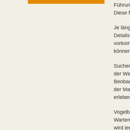
Führun
Diese 
Je län
Detail
vorkom
können
Suchen
der We
Beobac
der Ma
erlebe
Vogelb
Warten
wird j