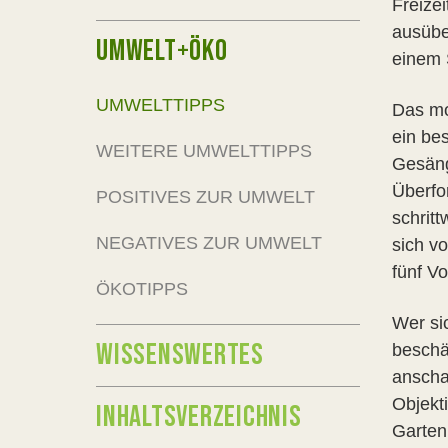
Freizei
ausübe
UMWELT+ÖKO
einem 
UMWELTTIPPS
Das mo
ein be
WEITERE UMWELTTIPPS
Gesäng
Überfo
POSITIVES ZUR UMWELT
schrit
NEGATIVES ZUR UMWELT
sich v
fünf V
ÖKOTIPPS
Wer si
WISSENSWERTES
beschäf
anscha
Objekt
INHALTSVERZEICHNIS
Garten