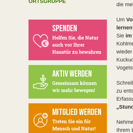
ORTSGRUPPE
die me
Um
Vo
SPENDEN
lerne
Sie
im 
Helfen Sie, die Natur
Kohlme
auch vor Ihrer
Haustür zu bewahren
wieder
Kucku
Vogels
AKTIV WERDEN
Gemeinsam können
Schrei
wir mehr bewegen!
zu ent
Erfass
„Stund
MITGLIED WERDEN
Treten Sie ein für
Nehmen
Mensch und Natur!
Ihrem 