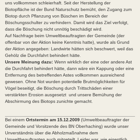
uns vollkommen schleierhaft. Seit der Herstellung der
Biotopfläche ist der Bund Naturschutz bemüht, den Zugang zum
Biotop durch Pflanzung von Büschen im Bereich der
Böschungsschulter zu verhindern. Damit wird das Ziel verfolgt,
dass die Böschung nicht unnötig beschädigt wird.
Auf Nachfrage beim Umweltbeauftragten der Gemeinde (der
offenbar von der Aktion keine Kenntnis hatte), wurde als Grund
der Aktion angegeben: Landwirte hätten sich beschwert, weil das
Gehölz die Durchfahrt behindert hätte.
Unsere Meinung dazu:
Wenn wirklich der eine oder andere Ast
die Durchfahrt behindert hätte, dann wäre ein Kappung oder eine
Entfernung des betreffenden Astes vollkommen ausreichend
gewesen. Ohne Not wurden potentielle Brutmöglichkeiten für
Vögel beseitigt, die Böschung durch Trittschäden einer
verstärkten Erosion ausgesetzt und unsere Bemühung der
Abschirmung des Biotops zunichte gemacht.
Bei einem
Ortstermin am 15.12.2009
(Umweltbeauftragter der
Gemeinde und Vorsitzende des BN Oberhaching) wurde unser
Unverständnis über die Abholzmaßnahme dem
Umweltbeauftragten auch mitgeteilt. Leider war, wie eigentlich