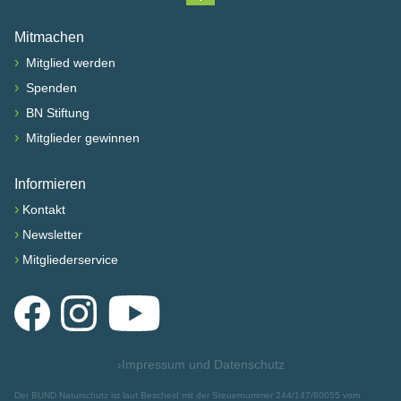
Nach oben scrollen
Mitmachen
›
Mitglied werden
›
Spenden
›
BN Stiftung
›
Mitglieder gewinnen
Informieren
›
Kontakt
›
Newsletter
›
Mitgliederservice
Facebook
Instagram
YouTube
›
Impressum und Datenschutz
Der BUND Naturschutz ist laut Bescheid mit der Steuernummer 244/147/80055 vom