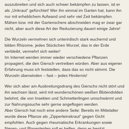
auszubreiten und sich auch schwer bekämpfen zu lassen, ist er
als „Unkraut“ gefürchtet! Wer ihn einmal im Garten hat, kann ihn
nur mit erheblichem Aufwand und sehr viel Zeit bekämpfen.
Mähen bzw. mit der Gartenschere abschneiden mag er zwar gar
nicht, aber auch diese Art der Reduzierung dauert einige Jahre!
Die Wurzeln vermehren sich unterirdisch stark wuchernd und
bilden Rhizome, jedes Stückchen Wurzel, das in der Erde
verbleibt, vermehrt sich weiter!
Im Internet werden immer wieder verschiedene Pflanzen
propagiert, die den Giersch vertreiben würden. Aber aus eigener
Erfahrung muss ich feststellen, dass das so nicht stimmt. Die
Wurzeln überwinden – fast – jedes Hindernis!
Wer sich aber am Ausbreitungsdrang des Gierschs nicht stört und
ihn wachsen lässt, wird mit wunderschönen weißen Blütendolden
belohnt, die von Insekten und Schmetterlingen umschwärmt und
zur Nahrungssuche sehr gerne angeflogen werden.
Aber Giersch hat noch eine andere Seite: Bereits im Mittelalter
wurde diese Pflanze als „Zipperleinskraut“ gegen Gicht
empfohlen. Auch gegen rheumatische Erkrankungen sowie
Nieren- und Blasenleiden soll er helfen, denn er besitzt