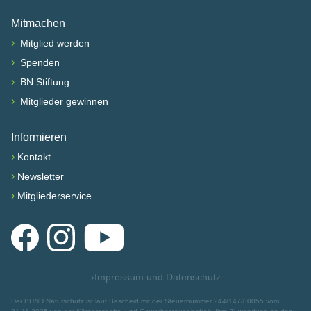
Nach oben scrollen
Mitmachen
›
Mitglied werden
›
Spenden
›
BN Stiftung
›
Mitglieder gewinnen
Informieren
›
Kontakt
›
Newsletter
›
Mitgliederservice
Facebook
Instagram
YouTube
›
Impressum und Datenschutz
Der BUND Naturschutz ist laut Bescheid mit der Steuernummer 244/147/80055 vom