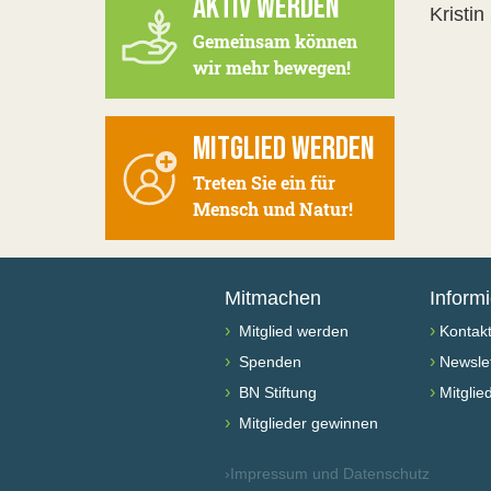
AKTIV WERDEN
Kristi
Gemeinsam können
wir mehr bewegen!
MITGLIED WERDEN
Treten Sie ein für
Mensch und Natur!
Mitmachen
Inform
›
›
Mitglied werden
Kontak
›
›
Spenden
Newslet
›
›
BN Stiftung
Mitglie
›
Mitglieder gewinnen
›
Impressum und Datenschutz